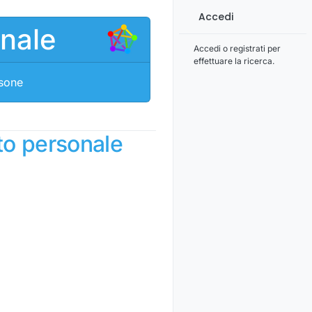
Accedi
onale
Accedi o registrati per
effettuare la ricerca.
rsone
to personale