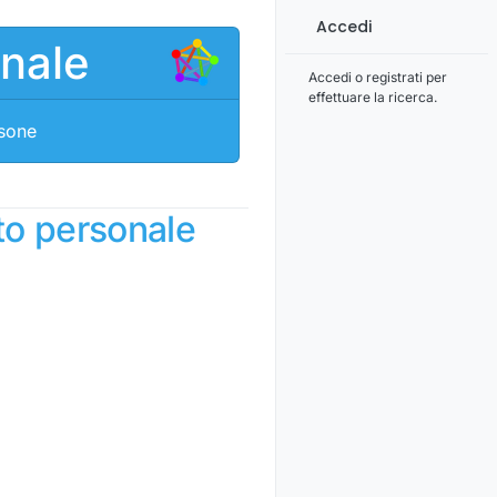
Accedi
onale
Accedi o registrati per
effettuare la ricerca.
rsone
to personale