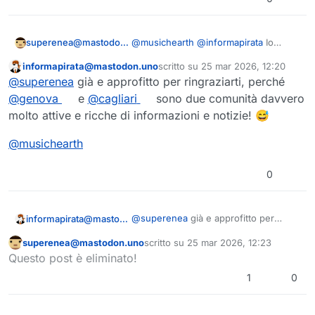
superenea@mastodon.uno
@
musichearth
@
informapirata
Io
condivido notizie quotidianamente su
informapirata@mastodon.uno
scritto su
25 mar 2026, 12:20
Citiverse per le città di Cagliari e,
Questo utente è esterno a questo forum
ultima modifica di
@
superenea
già e approfitto per ringraziarti, perché
soprattutto, Genova 🙂
@
genova
e
@
cagliari
sono due comunità davvero
molto attive e ricche di informazioni e notizie! 😅
@
musichearth
0
@
superenea
già e approfitto per
informapirata@mastodon.uno
ringraziarti, perché
@
genova
e
superenea@mastodon.uno
scritto su
25 mar 2026, 12:23
@
cagliari
sono due comunità davvero
@
musichearth
Questo utente è esterno a questo forum
ultima modifica di
Questo post è eliminato!
molto attive e ricche di informazioni e
notizie! 😅
1
0