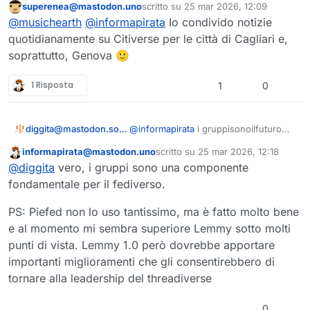
superenea@mastodon.uno
scritto su
25 mar 2026, 12:09
Questo utente è esterno a questo forum
ultima modifica di
@
musichearth
@
informapirata
Io condivido notizie
quotidianamente su Citiverse per le città di Cagliari e,
soprattutto, Genova 🙂
1 Risposta
1
0
diggita@mastodon.social
@
informapirata
i gruppisonoilfuturo
del fediverso! Speriamo arrivino anche
informapirata@mastodon.uno
scritto su
25 mar 2026, 12:18
le istanze italiane di piefed e mbin
Questo utente è esterno a questo forum
ultima modifica di
@
diggita
vero, i gruppi sono una componente
anche se oramai lemmy è egemone,
diventato il mastodon dei gruppi.
fondamentale per il fediverso.
PS: Piefed non lo uso tantissimo, ma è fatto molto bene
e al momento mi sembra superiore Lemmy sotto molti
punti di vista. Lemmy 1.0 però dovrebbe apportare
importanti miglioramenti che gli consentirebbero di
tornare alla leadership del threadiverse
0