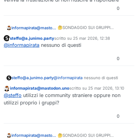
0
🤔SONDAGGIO SUI GRUPPI
informapirata@mastodon.uno
ACTIVITYPUB ITALIANI🇮🇹
steffo@a.junimo.party
scritto su
25 mar 2026, 12:38
👥 Lo sai che esistono gruppi tematici
Questo utente è esterno a questo forum
ultima modifica di
@
informapirata
nessuno di questi
nel
#
Fediverso
?
🌐 Sono i gruppi Activitypub e sono
gestiti da software come
#
Lemmy
,
0
#
NodeBB
,
#
Friendica
,
#
Piefed
o
⁉️ E tu utilizzi i gruppi Activitypub? E su
#
Mbin
; ma la cosa bella è che
quali istanze italiane?
possono esssere utilizzati anche da
steffo@a.junimo.party
@
informapirata
nessuno di questi
chi ha un account
#
Mastodon
!
informapirata@mastodon.uno
scritto su
25 mar 2026, 13:10
Questo utente è esterno a questo forum
ultima modifica di
@
steffo
utilizzi le community straniere oppure non
utilizzi proprio i gruppi?
0
🤔SONDAGGIO SUI GRUPPI
informapirata@mastodon.uno