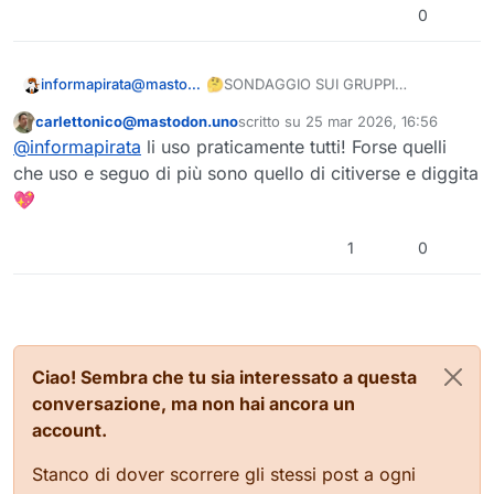
0
🤔SONDAGGIO SUI GRUPPI
informapirata@mastodon.uno
ACTIVITYPUB ITALIANI🇮🇹
carlettonico@mastodon.uno
scritto su
25 mar 2026, 16:56
👥 Lo sai che esistono gruppi tematici
Questo utente è esterno a questo forum
ultima modifica di
@
informapirata
li uso praticamente tutti! Forse quelli
nel
#
Fediverso
?
🌐 Sono i gruppi Activitypub e sono
che uso e seguo di più sono quello di citiverse e diggita
gestiti da software come
#
Lemmy
,
💖
#
NodeBB
,
#
Friendica
,
#
Piefed
o
⁉️ E tu utilizzi i gruppi Activitypub? E su
#
Mbin
; ma la cosa bella è che
quali istanze italiane?
1
0
possono esssere utilizzati anche da
chi ha un account
#
Mastodon
!
Ciao! Sembra che tu sia interessato a questa
conversazione, ma non hai ancora un
account.
Stanco di dover scorrere gli stessi post a ogni