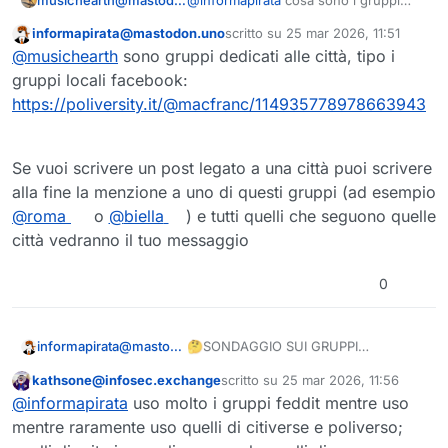
cittadini?
informapirata@mastodon.uno
scritto su
25 mar 2026, 11:51
Questo utente è esterno a questo forum
ultima modifica di
@
musichearth
sono gruppi dedicati alle città, tipo i
gruppi locali facebook:
https://
poliversity.it/@macfranc/11493
5778978663943
Se vuoi scrivere un post legato a una città puoi scrivere
alla fine la menzione a uno di questi gruppi (ad esempio
@
roma
o
@
biella
) e tutti quelli che seguono quelle
città vedranno il tuo messaggio
0
🤔SONDAGGIO SUI GRUPPI
informapirata@mastodon.uno
ACTIVITYPUB ITALIANI🇮🇹
kathsone@infosec.exchange
scritto su
25 mar 2026, 11:56
👥 Lo sai che esistono gruppi tematici
Questo utente è esterno a questo forum
ultima modifica di
@
informapirata
uso molto i gruppi feddit mentre uso
nel
#
Fediverso
?
🌐 Sono i gruppi Activitypub e sono
mentre raramente uso quelli di citiverse e poliverso;
gestiti da software come
#
Lemmy
,