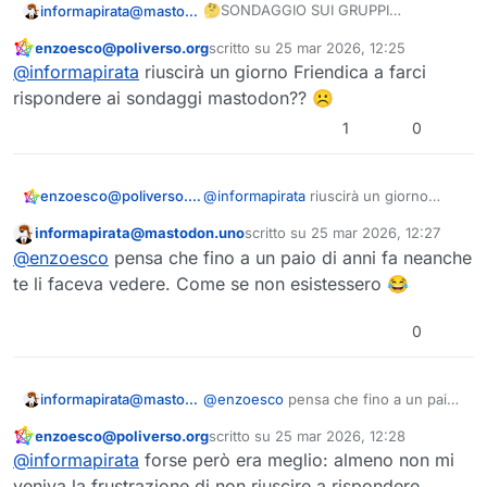
🤔SONDAGGIO SUI GRUPPI
informapirata@mastodon.uno
ACTIVITYPUB ITALIANI🇮🇹
enzoesco@poliverso.org
scritto su
25 mar 2026, 12:25
👥 Lo sai che esistono gruppi tematici
Questo utente è esterno a questo forum
ultima modifica di
@
informapirata
riuscirà un giorno Friendica a farci
nel
#
Fediverso
?
🌐 Sono i gruppi Activitypub e sono
rispondere ai sondaggi mastodon?? ☹️
gestiti da software come
#
Lemmy
,
1
0
#
NodeBB
,
#
Friendica
,
#
Piefed
o
⁉️ E tu utilizzi i gruppi Activitypub? E su
#
Mbin
; ma la cosa bella è che
quali istanze italiane?
possono esssere utilizzati anche da
enzoesco@poliverso.org
@
informapirata
riuscirà un giorno
chi ha un account
#
Mastodon
!
Friendica a farci rispondere ai
informapirata@mastodon.uno
scritto su
25 mar 2026, 12:27
sondaggi mastodon?? ☹️
Questo utente è esterno a questo forum
ultima modifica di
@
enzoesco
pensa che fino a un paio di anni fa neanche
te li faceva vedere. Come se non esistessero 😂
0
informapirata@mastodon.uno
@
enzoesco
pensa che fino a un paio
di anni fa neanche te li faceva vedere.
enzoesco@poliverso.org
scritto su
25 mar 2026, 12:28
Come se non esistessero 😂
Questo utente è esterno a questo forum
ultima modifica di
@
informapirata
forse però era meglio: almeno non mi
veniva la frustrazione di non riuscire a rispondere