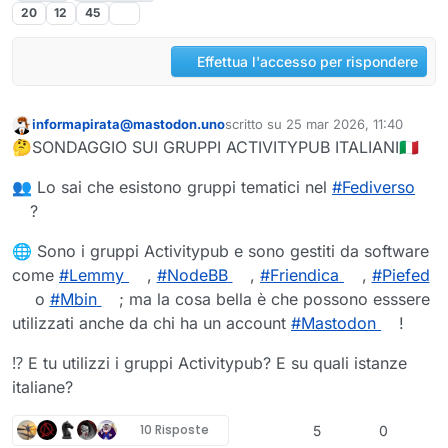
20
12
45
Effettua l'accesso per rispondere
informapirata@mastodon.uno
scritto su
25 mar 2026, 11:40
Questo utente è esterno a questo forum
ultima modifica di
🤔SONDAGGIO SUI GRUPPI ACTIVITYPUB ITALIANI🇮🇹
👥 Lo sai che esistono gruppi tematici nel
#
Fediverso
?
🌐 Sono i gruppi Activitypub e sono gestiti da software
come
#
Lemmy
,
#
NodeBB
,
#
Friendica
,
#
Piefed
o
#
Mbin
; ma la cosa bella è che possono esssere
utilizzati anche da chi ha un account
#
Mastodon
!
⁉️ E tu utilizzi i gruppi Activitypub? E su quali istanze
italiane?
10 Risposte
5
0