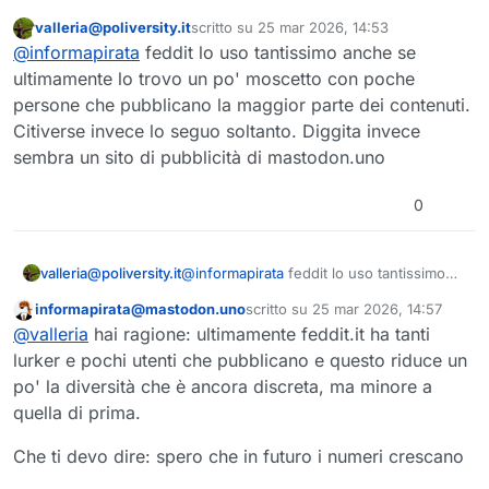
ACTIVITYPUB ITALIANI🇮🇹
valleria@poliversity.it
scritto su
25 mar 2026, 14:53
👥 Lo sai che esistono gruppi tematici
Questo utente è esterno a questo forum
ultima modifica di
@
informapirata
feddit lo uso tantissimo anche se
nel
#
Fediverso
?
🌐 Sono i gruppi Activitypub e sono
ultimamente lo trovo un po' moscetto con poche
gestiti da software come
#
Lemmy
,
persone che pubblicano la maggior parte dei contenuti.
#
NodeBB
,
#
Friendica
,
#
Piefed
o
⁉️ E tu utilizzi i gruppi Activitypub? E su
Citiverse invece lo seguo soltanto. Diggita invece
#
Mbin
; ma la cosa bella è che
quali istanze italiane?
sembra un sito di pubblicità di mastodon.uno
possono esssere utilizzati anche da
chi ha un account
#
Mastodon
!
0
valleria@poliversity.it
@
informapirata
feddit lo uso tantissimo
anche se ultimamente lo trovo un po'
informapirata@mastodon.uno
scritto su
25 mar 2026, 14:57
moscetto con poche persone che
Questo utente è esterno a questo forum
ultima modifica di
@
valleria
hai ragione: ultimamente feddit.it ha tanti
pubblicano la maggior parte dei contenuti.
Citiverse invece lo seguo soltanto. Diggita
lurker e pochi utenti che pubblicano e questo riduce un
invece sembra un sito di pubblicità di
po' la diversità che è ancora discreta, ma minore a
mastodon.uno
quella di prima.
Che ti devo dire: spero che in futuro i numeri crescano