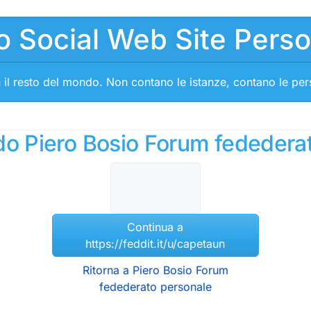
o Social Web Site Pers
 il resto del mondo. Non contano le istanze, contano le pe
ndo Piero Bosio Forum fededera
Continua a
https://feddit.it/u/capetaun
Ritorna a Piero Bosio Forum
fedederato personale