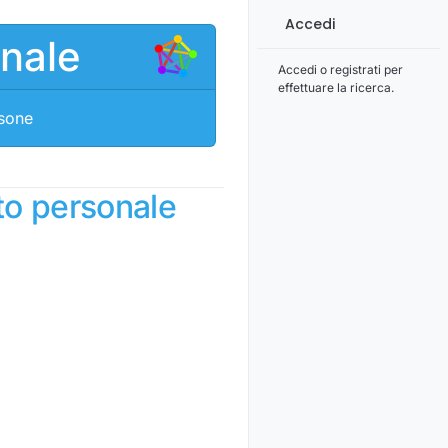
Accedi
onale
Accedi o registrati per
effettuare la ricerca.
rsone
to personale