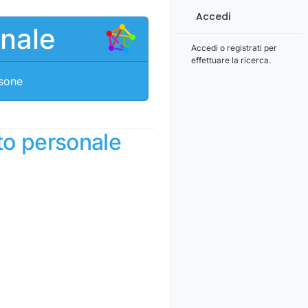
Accedi
onale
Accedi o registrati per
effettuare la ricerca.
rsone
to personale