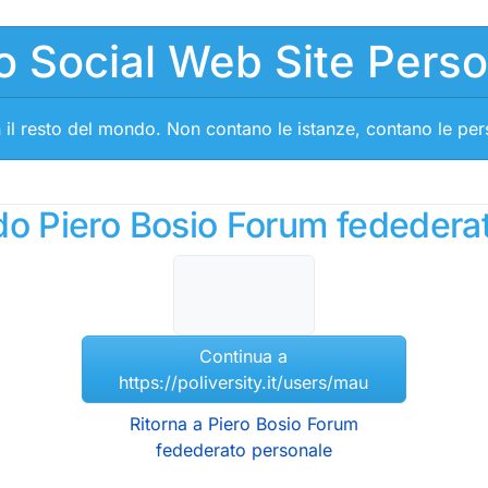
o Social Web Site Pers
 il resto del mondo. Non contano le istanze, contano le pe
ndo Piero Bosio Forum fededera
Continua a
https://poliversity.it/users/mau
Ritorna a Piero Bosio Forum
fedederato personale