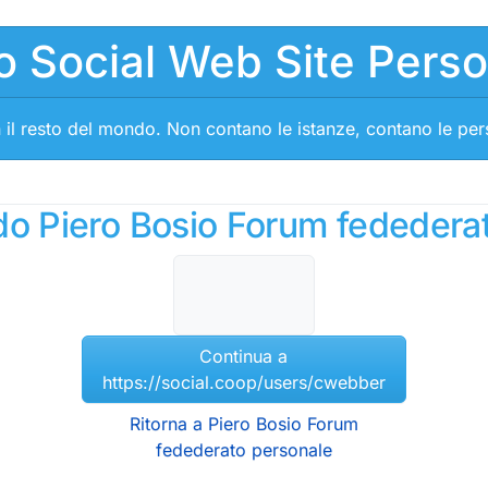
o Social Web Site Pers
 il resto del mondo. Non contano le istanze, contano le pe
ndo Piero Bosio Forum fededera
Continua a
https://social.coop/users/cwebber
Ritorna a Piero Bosio Forum
fedederato personale