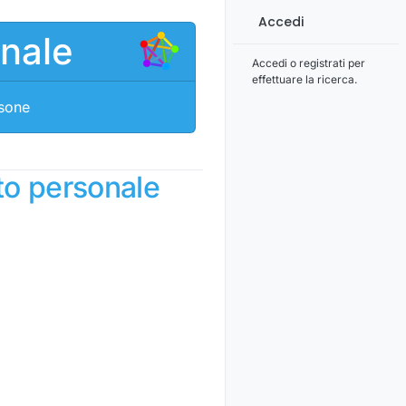
Accedi
onale
Accedi o registrati per
effettuare la ricerca.
rsone
to personale