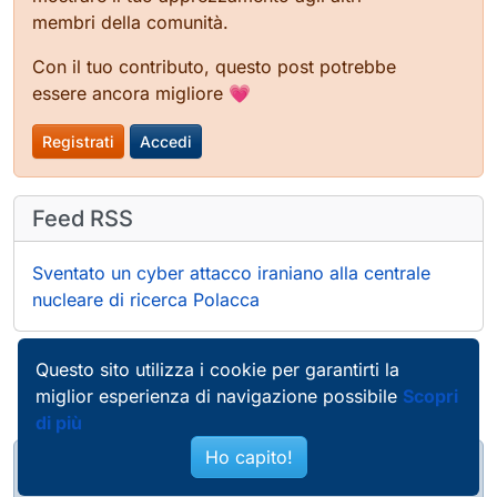
membri della comunità.
Con il tuo contributo, questo post potrebbe
essere ancora migliore 💗
Registrati
Accedi
Feed RSS
Sventato un cyber attacco iraniano alla centrale
nucleare di ricerca Polacca
Questo sito utilizza i cookie per garantirti la
miglior esperienza di navigazione possibile
Scopri
di più
Ho capito!
@pierobosio@soc.bosio.info