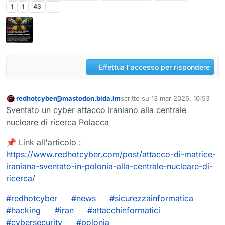
1
1
43
Effettua l'accesso per rispondere
redhotcyber@mastodon.bida.im
scritto su
13 mar 2026, 10:53
Questo utente è esterno a questo forum
ultima modifica di
Sventato un cyber attacco iraniano alla centrale
nucleare di ricerca Polacca
📌 Link all'articolo :
https://www.
redhotcyber.com/post/attacco-d
i-matrice-
iraniana-sventato-in-polonia-alla-centrale-nucleare-di-
ricerca/
#
redhotcyber
#
news
#
sicurezzainformatica
#
hacking
#
iran
#
attacchinformatici
#
cybersecurity
#
polonia