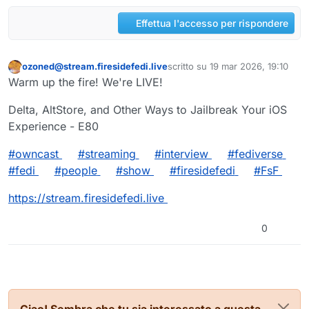
Effettua l'accesso per rispondere
ozoned@stream.firesidefedi.live
scritto su
19 mar 2026, 19:10
Questo utente è esterno a questo forum
ultima modifica di
Warm up the fire! We're LIVE!
Delta, AltStore, and Other Ways to Jailbreak Your iOS
Experience - E80
#owncast
#streaming
#interview
#fediverse
#fedi
#people
#show
#firesidefedi
#FsF
https://stream.firesidefedi.live
0
Ciao! Sembra che tu sia interessato a questa