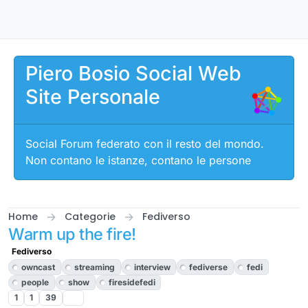
Salta al contenuto
Piero Bosio Social Web
Site Personale
Social Forum federato con il resto del mondo.
Non contano le istanze, contano le persone
Home
Categorie
Fediverso
Warm up the fire!
Fediverso
owncast
streaming
interview
fediverse
fedi
people
show
firesidefedi
1
1
39