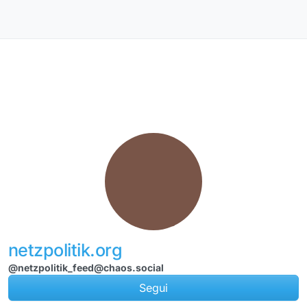
Salta al contenuto
netzpolitik.org
@netzpolitik_feed@chaos.social
Segui