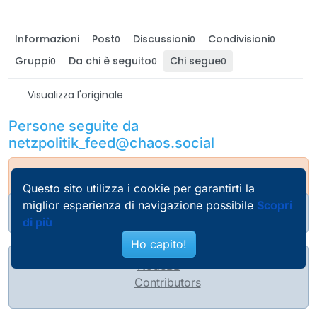
Informazioni
Post
Discussioni
Condivisioni
0
0
0
Gruppi
Da chi è seguito
Chi segue
0
0
0
Visualizza l'originale
Persone seguite da
netzpolitik_feed@chaos.social
Questo utente non segue nessuno :(
Questo sito utilizza i cookie per garantirti la
miglior esperienza di navigazione possibile
Scopri
@pierobosio@soc.bosio.info
di più
Ho capito!
NodeBB
Contributors