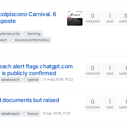
 colpiscono Carnival. 6
0
1
esposte
votazioni
post
visuali
ybersecurity
hacking
each
sicurezzainformatica
ach alert flags chatgpt.com
0
1
 is publicly confirmed
votazioni
post
visuali
21 mag 2026, 15:22
databreach
openai
d documents but raised
0
1
votazioni
post
visuali
21 apr 2026, 11:37
databreach
france