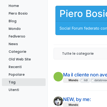
Salta al contenuto
Home
Piero Bosi
Piero Bosio
Blog
Social Forum federato con
Mondo
Fediverso
News
Categorie
Tutte le categorie
Old Web Site
Recenti
Ma il cliente non a
Popolare
Mondo
lidl
databrea
Tag
Utenti
NEW, by me:
Mondo