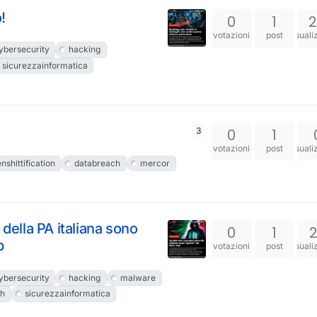
!
0
1
votazioni
post
visuali
ybersecurity
hacking
sicurezzainformatica
3
0
1
votazioni
post
visuali
nshittification
databreach
mercor
 della PA italiana sono
0
1
b
votazioni
post
visuali
ybersecurity
hacking
malware
ch
sicurezzainformatica