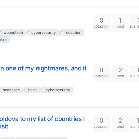
0
1
votazioni
post
visuali
woundtech
cybersecurity
redaction
msec
n one of my nightmares, and it
0
2
votazioni
post
visuali
healthsec
hack
cybersecurity
ldova to my list of countries I
0
2
sit.
votazioni
post
visuali