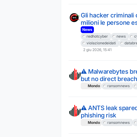
Gli hacker criminali
milioni le persone 
News
redhotcyber
news
c
violazionedeidati
databr
2 giu 2026, 15:41
⚠️ Malwarebytes bre
but no direct breach
Mondo
ransomnews
⚠️ ANTS leak spare
phishing risk
Mondo
ransomnews