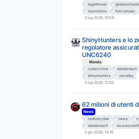
legalthreat
globalschool
injunctions
fulcrumsec
2 lug 2026, 19:04
ShinyHunters e lo ze
regolatore assicurat
UNC6240
Mondo
cybercrime
databreach
shinyhunters
zeroday
2 lug 2026, 12:55
62 milioni di utenti d
News
redhotcyber
news
c
databreach
sicurezzain
5 giu 2026, 14:16