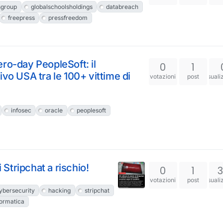
sgroup
globalschoolsholdings
databreach
freepress
pressfreedom
ro-day PeopleSoft: il
0
1
ivo USA tra le 100+ vittime di
votazioni
post
visuali
infosec
oracle
peoplesoft
i Stripchat a rischio!
0
1
votazioni
post
visuali
ybersecurity
hacking
stripchat
formatica