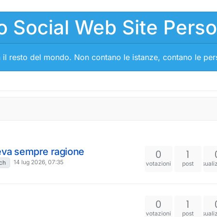
o Social Web Site Pers
 il resto del mondo. Non contano le istanze, contano le pe
veva sempre ragione
0
1
14 lug 2026, 07:35
ch
votazioni
post
visuali
0
1
votazioni
post
visuali