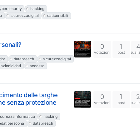
ybersecurity
hacking
o
sicurezzadigital
daticensibili
rsonali?
0
1
votazioni
post
visuali
dpr
databreach
sicurezzadigital
lazionididati
accesso
scimento delle targhe
0
1
ine senza protezione
votazioni
post
visuali
icurezzainformatica
hacking
edatipersopna
databreach