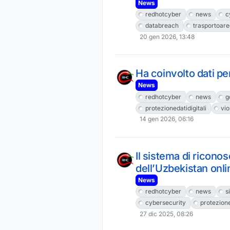
News
redhotcyber
news
c
databreach
trasportoare
20 gen 2026, 13:48
Ha coinvolto dati pe
News
redhotcyber
news
g
protezionedatidigitali
vio
14 gen 2026, 06:16
Il sistema di ricono
dell’Uzbekistan onl
News
redhotcyber
news
s
cybersecurity
protezion
27 dic 2025, 08:26