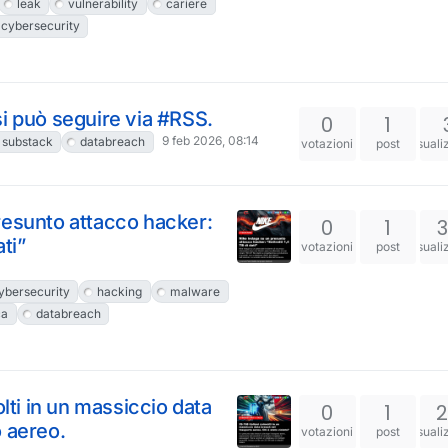
leak
vulnerability
cariere
cybersecurity
si può seguire via #RSS.
0
1
9 feb 2026, 08:14
substack
databreach
votazioni
post
visuali
resunto attacco hacker:
0
1
ati”
votazioni
post
visuali
ybersecurity
hacking
malware
ca
databreach
olti in un massiccio data
0
1
o aereo.
votazioni
post
visuali