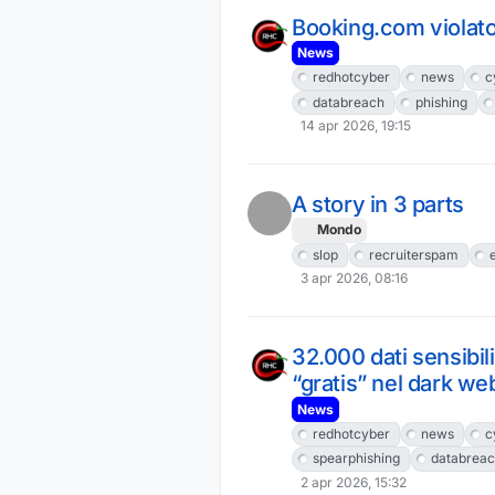
Booking.com violato
News
redhotcyber
news
c
databreach
phishing
14 apr 2026, 19:15
A story in 3 parts
Mondo
slop
recruiterspam
e
3 apr 2026, 08:16
32.000 dati sensibili
“gratis” nel dark we
News
redhotcyber
news
c
spearphishing
databrea
2 apr 2026, 15:32