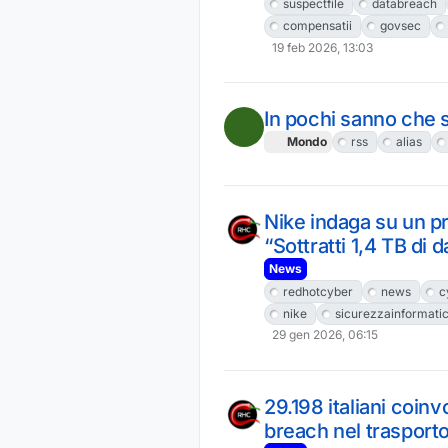
suspectfile
databreach
compensatii
govsec
19 feb 2026, 13:03
In pochi sanno che 
Mondo
rss
alias
Nike indaga su un p
“Sottratti 1,4 TB di d
News
redhotcyber
news
c
nike
sicurezzainformati
29 gen 2026, 06:15
29.198 italiani coinv
breach nel trasport