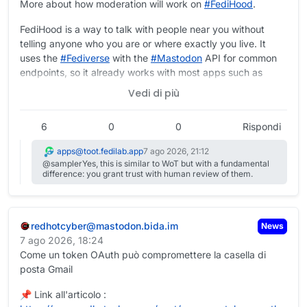
-
Rocinante v1.2.2
More about how moderation will work on
#
FediHood
.
-
NodeBB v4.14.8
-
Wafrn v2026.08.01
Tools and Plugins
FediHood is a way to talk with people near you without
-
PieFed v1.7.10
telling anyone who you are or where exactly you live. It
-
appy v0.6.0
-
FediFetcher v8.0.0
uses the
#
Fediverse
with the
#
Mastodon
API for common
-
Lemmy Development Update July 2026
-
Polls for ActivityPub v1.0.11
(WordPress plugin)
endpoints, so it already works with most apps such as
-
Discovery Week 2026: What we learned, and what we’re
#
Fedilab
. Moderation is at the heart of this new app on the
For developers
Vedi di più
doing next
(Mastodon)
Fedi. The success of the project depends on it.
-
What PieFed’s “social credit system” actually does
(1/5)
-
Mastodon.py v2.2.2
-
Prismo: Federated link aggregation powered by
6
0
0
Rispondi
ActivityPub
Protocol
apps@toot.fedilab.app
7 ago 2026, 21:12
@samplerYes, this is similar to WoT but with a fundamental
-
FEP-d471: Endorsements
difference: you grant trust with human review of them.
Articles
-
DrFed on reducing complexity and enabling more people
redhotcyber@mastodon.bida.im
News
to shape the Fediverse
7 ago 2026, 18:24
Come un token OAuth può compromettere la casella di
-----
posta Gmail
#WeekInFediverse
#Fediverse
#ActivityPub
📌 Link all'articolo :