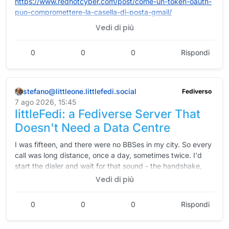
https://www.
redhotcyber.com/post/come-un-t
oken-oauth-
Previous edition:
https://mitra.social/objects/019fba46-
puo-compromettere-la-casella-di-posta-gmail/
e7be-7ee0-ae8b-8a2a8daec431
Vedi di più
Luigi Zullo
#
redhotcyber
#
cybersecurity
#
cybercrime
#
hacking
#
cti
0
0
0
Rispondi
#
ai
#
privacy
#
news
#
technology
stefano@littleone.littlefedi.social
Fediverso
7 ago 2026, 15:45
littleFedi: a Fediverse Server That
Doesn't Need a Data Centre
I was fifteen, and there were no BBSes in my city. So every
call was long distance, once a day, sometimes twice. I'd
start the dialer and wait for that sound - the handshake,
the negotiation, the hiss settling into a carrier - and then I
Vedi di più
was connected to a computer sitting in somebody's
bedroom, a few hundred kilometres away. I was a co-sysop
0
0
0
Rispondi
of a local board and a national moderator of a FidoNet
Here's the thing about that computer in someone's
area. None of my friends understood what I was doing, and
bedroom. There was no data centre. No domain, no