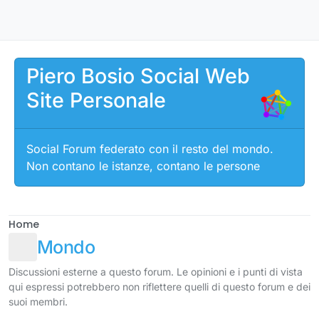
Salta al contenuto
Piero Bosio Social Web
Site Personale
Social Forum federato con il resto del mondo.
Non contano le istanze, contano le persone
Home
Mondo
Discussioni esterne a questo forum. Le opinioni e i punti di vista
qui espressi potrebbero non riflettere quelli di questo forum e dei
suoi membri.