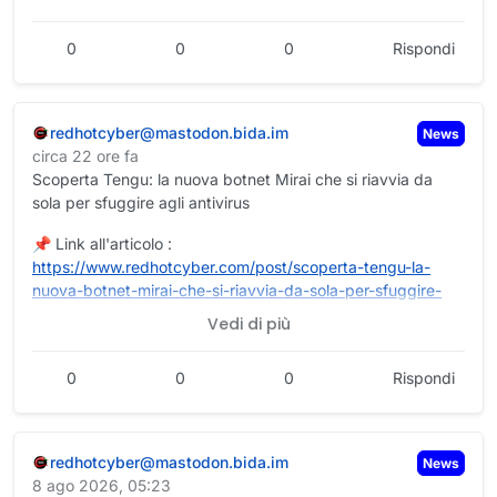
@
fediverso
perché è moderata dallo stesso admin
dell'istanza in cui mi trovo.
0
0
0
Rispondi
Arrivederci alla prossima
Riflessione Tossica
.
redhotcyber@mastodon.bida.im
News
circa 22 ore fa
Scoperta Tengu: la nuova botnet Mirai che si riavvia da
sola per sfuggire agli antivirus
📌 Link all'articolo :
https://www.
redhotcyber.com/post/scoperta-
tengu-la-
nuova-botnet-mirai-che-si-riavvia-da-sola-per-sfuggire-
agli-antivirus/
Vedi di più
Luigi Zullo
0
0
0
Rispondi
#
redhotcyber
#
cybersecurity
#
cybercrime
#
hacking
#
cti
#
ai
#
privacy
#
news
#
technology
redhotcyber@mastodon.bida.im
News
8 ago 2026, 05:23