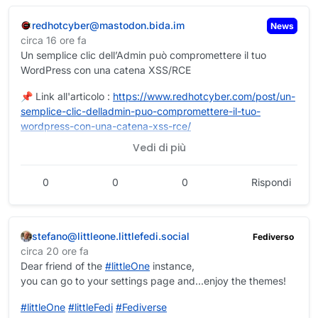
leggerne sotto alle illustrazioni pubblicate dagli altri, bloccai
quel bot e mi dimenticai della sua esistenza.
redhotcyber@mastodon.bida.im
News
circa 16 ore fa
Un semplice clic dell’Admin può compromettere il tuo
WordPress con una catena XSS/RCE
Pochi giorni fa mi sono accorto per caso che alcuni tra gli
account che per fortuna non seguo sono troppo pigri per
📌 Link all'articolo :
https://www.
redhotcyber.com/post/un-
scrivere gli
Alt Text
ma sono ancora agganciati
sempli
ce-clic-delladmin-puo-compromettere-il-tuo-
automaticamente a quel bot IA che descrive ogni immagine
wordpress-con-una-catena-xss-rce/
(utile o inutile) pubblichino a corredo dei loro
sproloqui
.
Vedi di più
Leggere quelle descrizioni automatiche è sempre inutile
Luigi Zullo
perché non dicono nulla riguardo a che cosa dell'immagine
Il mio
invito tossico
di oggi è dunque questo: descrivete
#
redhotcyber
#
cybersecurity
#
cybercrime
#
hacking
#
cti
sia davvero significativo.
0
0
0
Rispondi
tramite Alt Text le vostre immagini, scrivete sinteticamente
#
ai
#
privacy
#
news
#
technology
ciò che di quelle immagini ritenete significativo, senza
affidarvi alla pedante
intelligenza artificiale
.
stefano@littleone.littlefedi.social
Fediverso
circa 20 ore fa
Dear friend of the
#
littleOne
instance,
Come sempre concludo con gli hashtag che voglio
you can go to your settings page and...enjoy the themes!
appiccicare a questo post:
#
riflessionitossiche
,
#
Fediverso
,
#
AltText
e
#
IntelligenzaArtificiale
. E cito la comunità
#
littleOne
#
littleFedi
#
Fediverse