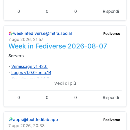
Luigi Zullo
0
0
0
Rispondi
#
redhotcyber
#
cybersecurity
#
cybercrime
#
hacking
#
cti
#
ai
#
privacy
#
news
#
technology
weekinfediverse@mitra.social
Fediverso
7 ago 2026, 21:57
Week in Fediverse 2026-08-07
Servers
-
Vernissage v1.42.0
-
Loops v1.0.0-beta.14
-
Socialhome v0.24.0
Vedi di più
-
Ktistec v3.10.0
-
Mbin v1.10.1
-
Mastodon v4.6.5
0
0
0
Rispondi
-
Hubzilla v11.4
Clients
-
snac v1.94
-
ActivityPub for WordPress v9.2.1
-
Fedilab v3.43.1
apps@toot.fedilab.app
Fediverso
-
PeerTube v8.2.4
-
chan-fe v0.2.0
7 ago 2026, 20:33
-
tootik v0.24.0