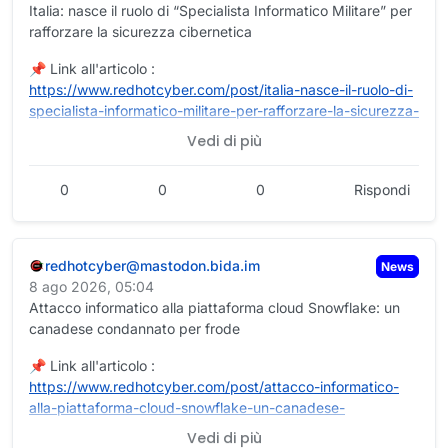
Italia: nasce il ruolo di “Specialista Informatico Militare” per
rafforzare la sicurezza cibernetica
📌 Link all'articolo :
https://www.
redhotcyber.com/post/italia-na
sce-il-ruolo-di-
specialista-informatico-militare-per-rafforzare-la-sicurezza-
cibernetica/
Vedi di più
Carolina Vivianti
0
0
0
Rispondi
#
redhotcyber
#
cybersecurity
#
cybercrime
#
hacking
#
cti
#
ai
#
privacy
#
news
#
technology
redhotcyber@mastodon.bida.im
News
8 ago 2026, 05:04
Attacco informatico alla piattaforma cloud Snowflake: un
canadese condannato per frode
📌 Link all'articolo :
https://www.
redhotcyber.com/post/attacco-i
nformatico-
alla-piattaforma-cloud-snowflake-un-canadese-
condannato-per-frode/
Vedi di più