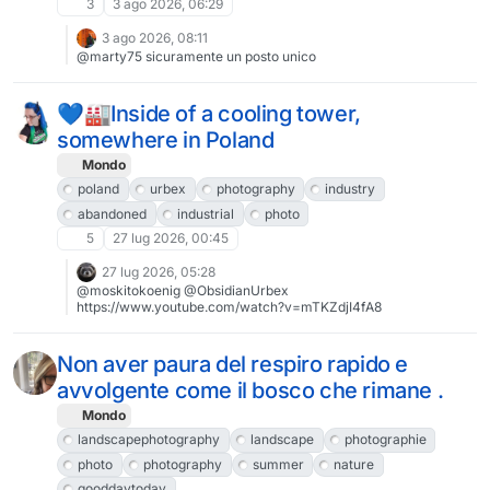
3
3 ago 2026, 06:29
3 ago 2026, 08:11
@marty75 sicuramente un posto unico
💙🏭Inside of a cooling tower,
somewhere in Poland
Mondo
poland
urbex
photography
industry
abandoned
industrial
photo
5
27 lug 2026, 00:45
27 lug 2026, 05:28
@moskitokoenig @ObsidianUrbex
https://www.youtube.com/watch?v=mTKZdjI4fA8
Non aver paura del respiro rapido e
avvolgente come il bosco che rimane .
Mondo
landscapephotography
landscape
photographie
photo
photography
summer
nature
gooddaytoday