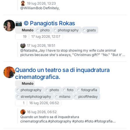
19 lug 2026, 13:23
@WilliamBob Definitely,
📷 ©️ Panagiotis Rokas
Mondo
photo
photography
goats
19
17 lug 2026, 12:07
17 lug 2026, 18:51
@Natasha_Jay I have to stop showing my wife cute animal
pictures because she's always, "Christmas gift?" "No." "But it's
so cute." "Sorry, no."
Quando un teatro sa di inquadratura
cinematografica.
Mondo
photography
photo
foto
fotografia
streetphotography
milano
picoftheday
1
16 lug 2026, 06:52
16 lug 2026, 06:52
Quando un teatro sa di inquadratura
cinematografica.#photography #photo #foto #fotografia
#streetphotography #BN @foto #milano #picoftheday