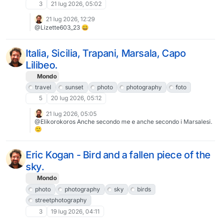
3
21 lug 2026, 05:02
21 lug 2026, 12:29
@Lizette603_23 😀
Italia, Sicilia, Trapani, Marsala, Capo
Lilibeo.
Mondo
travel
sunset
photo
photography
foto
5
20 lug 2026, 05:12
21 lug 2026, 05:05
@Elikorokoros Anche secondo me e anche secondo i Marsalesi.
🙂
Eric Kogan - Bird and a fallen piece of the
sky.
Mondo
photo
photography
sky
birds
streetphotography
3
19 lug 2026, 04:11