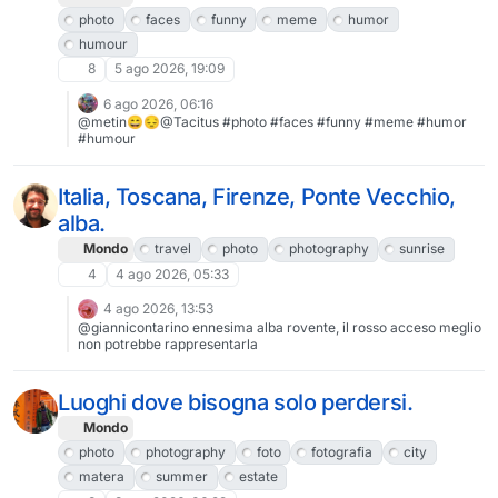
photo
faces
funny
meme
humor
humour
8
5 ago 2026, 19:09
6 ago 2026, 06:16
@metin😄😔@Tacitus #photo #faces #funny #meme #humor
#humour
Italia, Toscana, Firenze, Ponte Vecchio,
alba.
Mondo
travel
photo
photography
sunrise
4
4 ago 2026, 05:33
4 ago 2026, 13:53
@giannicontarino ennesima alba rovente, il rosso acceso meglio
non potrebbe rappresentarla
Luoghi dove bisogna solo perdersi.
Mondo
photo
photography
foto
fotografia
city
matera
summer
estate