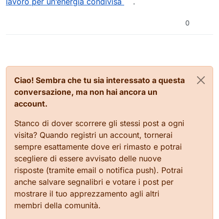
lavoro per un’energia condivisa
.
la mobilità elettrica e con le tecnologie per l’efficienza
primarie di distribuzione ed il loro adeguamento.
energetica che incrementano le prestazioni energetiche
degli edifici.
"
0
Ciao! Sembra che tu sia interessato a questa
conversazione, ma non hai ancora un
account.
Stanco di dover scorrere gli stessi post a ogni
visita? Quando registri un account, tornerai
sempre esattamente dove eri rimasto e potrai
scegliere di essere avvisato delle nuove
risposte (tramite email o notifica push). Potrai
anche salvare segnalibri e votare i post per
mostrare il tuo apprezzamento agli altri
membri della comunità.