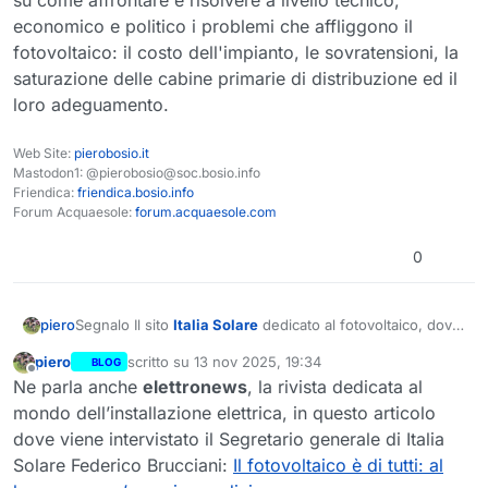
economico e politico i problemi che affliggono il
fotovoltaico: il costo dell'impianto, le sovratensioni, la
saturazione delle cabine primarie di distribuzione ed il
loro adeguamento.
Web Site:
pierobosio.it
Mastodon1: @pierobosio@soc.bosio.info
Friendica:
friendica.bosio.info
Forum Acquaesole:
forum.acquaesole.com
0
Segnalo Il sito
Italia Solare
dedicato al fotovoltaico, dove
piero
leggo:"
ITALIA SOLARE
è un ente del terzo settore che
piero
scritto su
13 nov 2025, 19:34
BLOG
sostiene la difesa dell’ambiente e della salute umana
Un sito interessante
con tante iniziative degne di
ultima modifica di piero
Non in linea
Ne parla anche
elettronews
, la rivista dedicata al
supportando modalità intelligenti e sostenibili di
approfondimento.
produzione, stoccaggio, gestione e distribuzione
Tuttavia sul sito non ho trovato informazioni o articoli su
mondo dell’installazione elettrica, in questo articolo
dell’energia attraverso la generazione distribuita da fonti
come affrontare e risolvere a livello tecnico, economico e
dove viene intervistato il Segretario generale di Italia
rinnovabili, in particolare
fotovoltaico
. ITALIA SOLARE
politico i problemi che affliggono il fotovoltaico: il costo
Solare Federico Brucciani:
Il fotovoltaico è di tutti: al
promuove, inoltre, la loro integrazione con le smart grid,
dell'impianto, le sovratensioni, la saturazione delle cabine