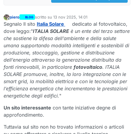
piero
scritto su
13 nov 2025, 14:01
BLOG
ultima modifica di
Non in linea
Segnalo Il sito
Italia Solare
dedicato al fotovoltaico,
dove leggo:"
ITALIA SOLARE
è un ente del terzo settore
che sostiene la difesa dell’ambiente e della salute
umana supportando modalità intelligenti e sostenibili di
produzione, stoccaggio, gestione e distribuzione
dell’energia attraverso la generazione distribuita da
fonti rinnovabili, in particolare
fotovoltaico
. ITALIA
SOLARE promuove, inoltre, la loro integrazione con le
smart grid, la mobilità elettrica e con le tecnologie per
l’efficienza energetica che incrementano le prestazioni
energetiche degli edifici.
"
Un sito interessante
con tante iniziative degne di
approfondimento.
Tuttavia sul sito non ho trovato informazioni o articoli
su come affrontare e risolvere a livello tecnico,