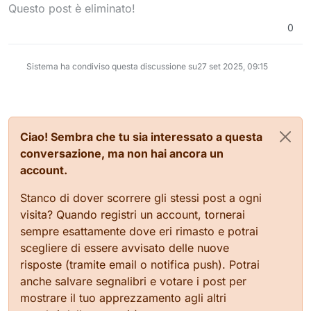
Questo post è eliminato!
“condominio digitale”
:
…senza dimenticare il mio server
lemmy.casasnow.noho.st
Matrix
GoToSocial 👉
,
searXNG
e
Piped
.
0
(Se serve una chiave di casa, suonate
goto.casasnow.noho.st/@snow
Ora, ci sono ospiti che si fanno
pure… ma vi avverto: ho un mazzo
Pixelfed 👉
comodi su Snowfan, altri (
pochi
) che
intero 😅).
pxlfd.searxng.noho.st
preferiscono Lemmy o Pixelfed, ma il
Non dico che sia perfetto (anche lui
Sistema ha condiviso questa discussione su
27 set 2025, 09:15
mio cuore… beh, il mio cuore resta
ha i suoi difettucci), non dico che gli
sempre al primo amore:
Mastodon
altri non sembrino ancora in
beta test
con Snowfan
. ❤️
eterni
(ciao Lemmy, ciao GoToSocial
👋), ma una cosa la voglio ribadire:
io
non tradisco
.
Ciao! Sembra che tu sia interessato a questa
Gli altri li uso, li provo, li coccolo ogni
conversazione, ma non hai ancora un
tanto… ma
Snowfan rimane la mia
casa
, e casa è anche di chi ci abita
account.
con me. 🏡
Stanco di dover scorrere gli stessi post a ogni
visita? Quando registri un account, tornerai
sempre esattamente dove eri rimasto e potrai
scegliere di essere avvisato delle nuove
risposte (tramite email o notifica push). Potrai
anche salvare segnalibri e votare i post per
mostrare il tuo apprezzamento agli altri