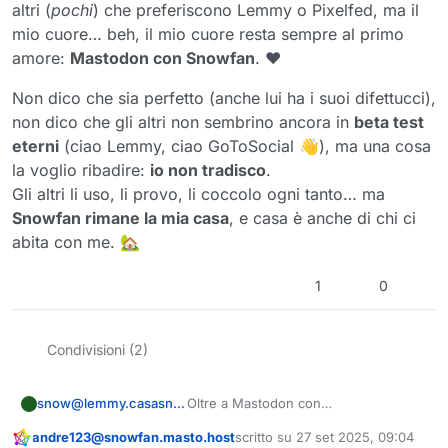
altri (
pochi
) che preferiscono Lemmy o Pixelfed, ma il
mio cuore… beh, il mio cuore resta sempre al primo
amore:
Mastodon con Snowfan
. ❤️
Non dico che sia perfetto (anche lui ha i suoi difettucci),
non dico che gli altri non sembrino ancora in
beta test
eterni
(ciao Lemmy, ciao GoToSocial 👋), ma una cosa
la voglio ribadire:
io non tradisco
.
Gli altri li uso, li provo, li coccolo ogni tanto… ma
Snowfan rimane la mia casa
, e casa è anche di chi ci
abita con me. 🏡
1
0
Condivisioni (2)
Oltre a Mastodon con
snow@lemmy.casasnow.noho.st
snowfan.masto.host
, mi sono divertito
andre123@snowfan.masto.host
scritto su
27 set 2025, 09:04
a mettere su anche qualche
Lemmy 👉
Questo utente è esterno a questo forum
ultima modifica di