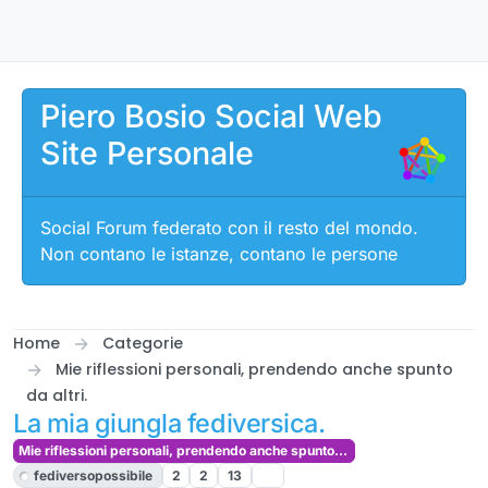
Salta al contenuto
Piero Bosio Social Web
Site Personale
Social Forum federato con il resto del mondo.
Non contano le istanze, contano le persone
Home
Categorie
Mie riflessioni personali, prendendo anche spunto
da altri.
La mia giungla fediversica.
Mie riflessioni personali, prendendo anche spunto da altri.
fediversopossibile
2
2
13