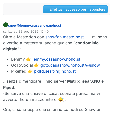
Effettua l'accesso per rispondere
snow@lemmy.casasnow.noho.st
Questo utente è esterno a questo forum
scritto su
29 ago 2025, 15:40
ultima modifica di
Oltre a Mastodon con
snowfan.masto.host
, mi sono
divertito a mettere su anche qualche
“condominio
digitale”
:
Lemmy 👉
lemmy.casasnow.noho.st
GoToSocial 👉
goto.casasnow.noho.st/@snow
Pixelfed 👉
pxlfd.searxng.noho.st
…senza dimenticare il mio server
Matrix
,
searXNG
e
Piped
.
(Se serve una chiave di casa, suonate pure… ma vi
avverto: ho un mazzo intero 😅).
Ora, ci sono ospiti che si fanno comodi su Snowfan,