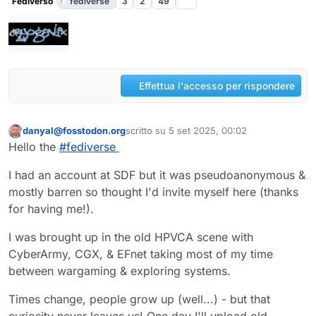
Fediverso
fediverse
3
2
49
Effettua l'accesso per rispondere
danyal@fosstodon.org
scritto su
5 set 2025, 00:02
Questo utente è esterno a questo forum
ultima modifica di
Hello the
#
fediverse
I had an account at SDF but it was pseudoanonymous &
mostly barren so thought I'd invite myself here (thanks
for having me!).
I was brought up in the old HPVCA scene with
CyberArmy, CGX, & EFnet taking most of my time
between wargaming & exploring systems.
Times change, people grow up (well...) - but that
curiosity never leaves us! One day I'll upload old