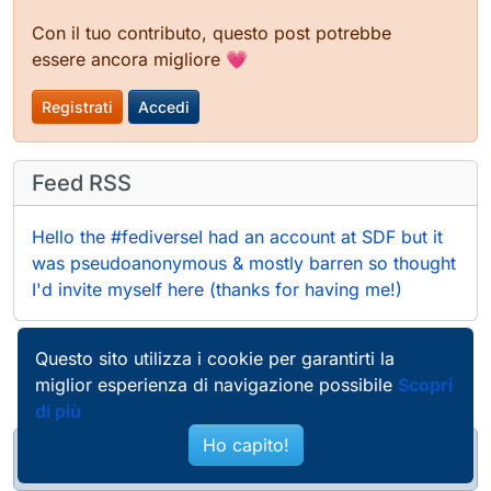
Con il tuo contributo, questo post potrebbe
essere ancora migliore 💗
Registrati
Accedi
Feed RSS
Hello the #fediverseI had an account at SDF but it
was pseudoanonymous & mostly barren so thought
I'd invite myself here (thanks for having me!)
Questo sito utilizza i cookie per garantirti la
miglior esperienza di navigazione possibile
Scopri
di più
Ho capito!
@pierobosio@soc.bosio.info