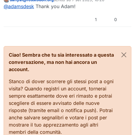
Questo utente è esterno a questo forum
ultima modifica di
@
adamsdesk
Thank you Adam!
1
0
Ciao! Sembra che tu sia interessato a questa
conversazione, ma non hai ancora un
account.
Stanco di dover scorrere gli stessi post a ogni
visita? Quando registri un account, tornerai
sempre esattamente dove eri rimasto e potrai
scegliere di essere avvisato delle nuove
risposte (tramite email o notifica push). Potrai
anche salvare segnalibri e votare i post per
mostrare il tuo apprezzamento agli altri
membri della comunità.