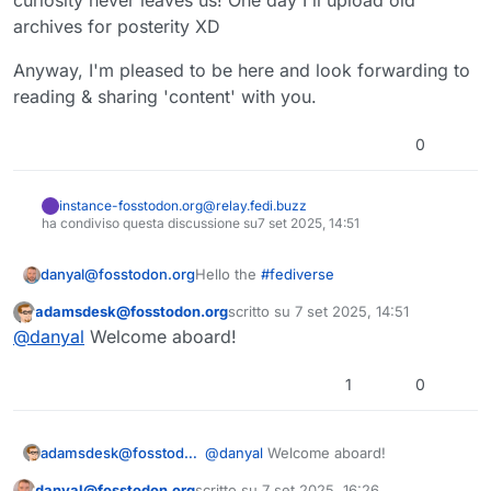
archives for posterity XD
Anyway, I'm pleased to be here and look forwarding to
reading & sharing 'content' with you.
0
instance-fosstodon.org@relay.fedi.buzz
ha condiviso questa discussione su
7 set 2025, 14:51
Hello the
#
fediverse
danyal@fosstodon.org
adamsdesk@fosstodon.org
scritto su
7 set 2025, 14:51
I had an account at SDF but it was
Questo utente è esterno a questo forum
ultima modifica di
@
danyal
Welcome aboard!
pseudoanonymous & mostly barren so
thought I'd invite myself here (thanks
I was brought up in the old HPVCA
for having me!).
scene with CyberArmy, CGX, & EFnet
1
0
taking most of my time between
Times change, people grow up (well...)
wargaming & exploring systems.
- but that curiosity never leaves us!
One day I'll upload old archives for
Anyway, I'm pleased to be here and
adamsdesk@fosstodon.org
@
danyal
Welcome aboard!
posterity XD
look forwarding to reading & sharing
'content' with you.
danyal@fosstodon.org
scritto su
7 set 2025, 16:26