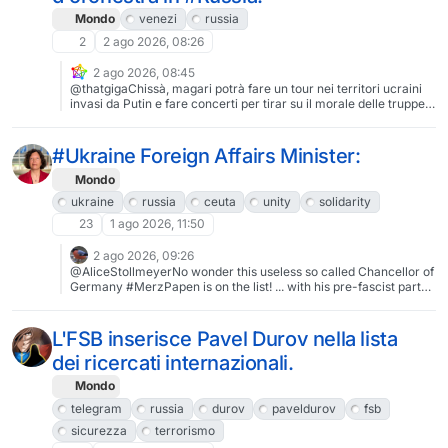
Mondo
venezi
russia
2
2 ago 2026, 08:26
2 ago 2026, 08:45
@thatgigaChissà, magari potrà fare un tour nei territori ucraini
invasi da Putin e fare concerti per tirar su il morale delle truppe,
con il sottofondo dei missili balistici che uccidono
ucraini.Dev'essere un bel traguardo professionale per chi ha
scelto di vivere facendo arte.
#Ukraine Foreign Affairs Minister:
Mondo
ukraine
russia
ceuta
unity
solidarity
23
1 ago 2026, 11:50
2 ago 2026, 09:26
@AliceStollmeyerNo wonder this useless so called Chancellor of
Germany #MerzPapen is on the list! ... with his pre-fascist party!
🤮💩
L'FSB inserisce Pavel Durov nella lista
dei ricercati internazionali.
Mondo
telegram
russia
durov
paveldurov
fsb
sicurezza
terrorismo