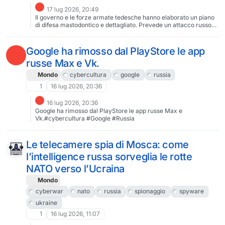
17 lug 2026, 20:49
Il governo e le forze armate tedesche hanno elaborato un piano
di difesa mastodontico e dettagliato. Prevede un attacco russo
nel 2029.Questo documento ufficiale esiste, è in gran parte
classificato (segreto) ed è composto da circa 1.200 pagine. Il suo
nome ufficiale è OPLAN DEU (Operationsplan Deutschland,
Google ha rimosso dal PlayStore le app
ovvero "Piano Operativo per la Germania"). Sky
russe Max e Vk.
TG24#OplanDeu #Germania #Russia
Mondo
cybercultura
google
russia
1
16 lug 2026, 20:36
16 lug 2026, 20:36
Google ha rimosso dal PlayStore le app russe Max e
Vk.#cybercultura #Google #Russia
Le telecamere spia di Mosca: come
l’intelligence russa sorveglia le rotte
NATO verso l’Ucraina
Mondo
cyberwar
nato
russia
spionaggio
spyware
ukraine
1
16 lug 2026, 11:07