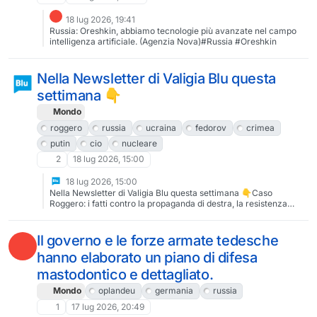
18 lug 2026, 19:41
Russia: Oreshkin, abbiamo tecnologie più avanzate nel campo
intelligenza artificiale. (Agenzia Nova)#Russia #Oreshkin
Nella Newsletter di Valigia Blu questa
settimana 👇
Mondo
roggero
russia
ucraina
fedorov
crimea
putin
cio
nucleare
2
18 lug 2026, 15:00
18 lug 2026, 15:00
Nella Newsletter di Valigia Blu questa settimana 👇Caso
Roggero: i fatti contro la propaganda di destra, la resistenza
ucraina per la democrazia scende in piazza, la Crimea sempre
più isolata, la crisi energetica e i conti con il nuclearePer
iscriversi alla Newsletter settimanale di Valigia Blu qui👇
Il governo e le forze armate tedesche
https://www.valigiablu.it/iscriviti-alla-newsletter/#roggero
hanno elaborato un piano di difesa
#russia #ucraina #fedorov #crimea #putin #cio #nucleare
mastodontico e dettagliato.
Mondo
oplandeu
germania
russia
1
17 lug 2026, 20:49