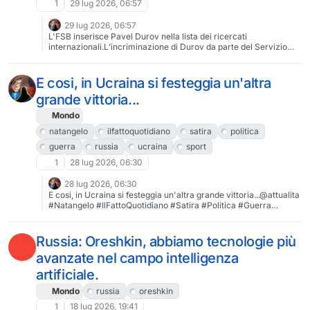
1
29 lug 2026, 06:57
29 lug 2026, 06:57
L'FSB inserisce Pavel Durov nella lista dei ricercati
internazionali.L’incriminazione di Durov da parte del Servizio
federale di sicurezza russo (FSB) segna un nuovo, drammatico
capitolo nella complessa vicenda che lega il cofondatore di
Telegram alla Russia e alla libertà della rete. L’accusa formale di
E cosi, in Ucraina si festeggia un'altra
favoreggiamento del terrorismo e l’inserimento nella lista dei
grande vittoria...
ricercati
internazionali.@sicurezzahttps://www.globetodays.com/la-
Mondo
morsa-giudiziaria-su-pavel-durov-telegram-al-centro-dello-
scontro-globale/#Telegram #Russia #Durov #PavelDurov #FSB
natangelo
ilfattoquotidiano
satira
politica
#Sicurezza #Terrorismo
guerra
russia
ucraina
sport
1
28 lug 2026, 06:30
28 lug 2026, 06:30
E cosi, in Ucraina si festeggia un'altra grande vittoria...@attualita
#Natangelo #IlFattoQuotidiano #Satira #Politica #Guerra
#Russia #Ucraina #Sport #Calcio #Pirlo #AndreaPirlo
Russia: Oreshkin, abbiamo tecnologie più
avanzate nel campo intelligenza
artificiale.
Mondo
russia
oreshkin
1
18 lug 2026, 19:41