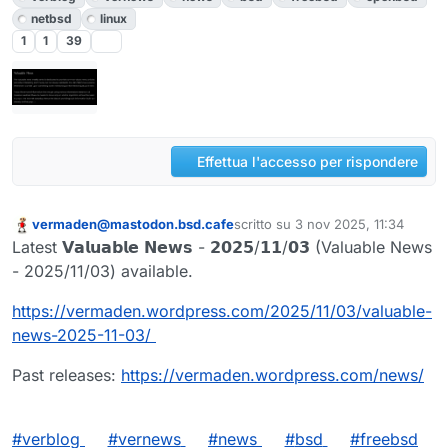
netbsd
linux
1
1
39
Effettua l'accesso per rispondere
vermaden@mastodon.bsd.cafe
scritto su
3 nov 2025, 11:34
Questo utente è esterno a questo forum
ultima modifica di
Latest 𝗩𝗮𝗹𝘂𝗮𝗯𝗹𝗲 𝗡𝗲𝘄𝘀 - 𝟮𝟬𝟮𝟱/𝟭𝟭/𝟬𝟯 (Valuable News
- 2025/11/03) available.
https://
vermaden.wordpress.com/2025/11
/03/valuable-
news-2025-11-03/
Past releases:
https://
vermaden.wordpress.com/news/
#
verblog
#
vernews
#
news
#
bsd
#
freebsd