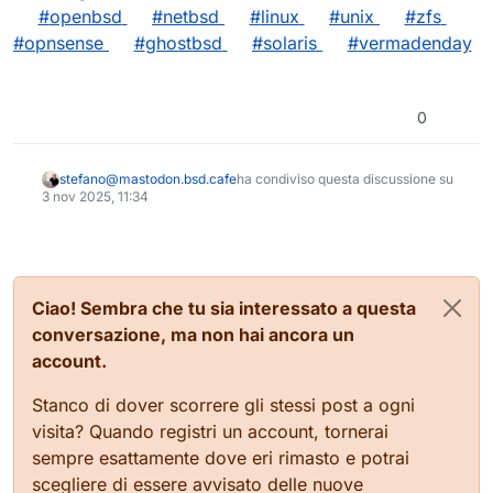
#
openbsd
#
netbsd
#
linux
#
unix
#
zfs
#
opnsense
#
ghostbsd
#
solaris
#
vermadenday
0
stefano@mastodon.bsd.cafe
ha condiviso questa discussione su
3 nov 2025, 11:34
Ciao! Sembra che tu sia interessato a questa
conversazione, ma non hai ancora un
account.
Stanco di dover scorrere gli stessi post a ogni
visita? Quando registri un account, tornerai
sempre esattamente dove eri rimasto e potrai
scegliere di essere avvisato delle nuove