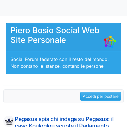
Salta al contenuto
Piero Bosio Social Web
Site Personale
Social Forum federato con il resto del mondo.
Non contano le istanze, contano le persone
Accedi per postare
Pegasus spia chi indaga su Pegasus: il
caso Kouloglou scuote il Parlamento