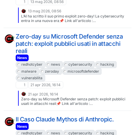
morta — troveranno finalmente attuazione concreta.Indicatori
1
13 mag 2026, 08:56
tecnici e riferimentiSpyware: NSO Group Pegasus Catena di
exploit: PWNYOURHOME (zero-click, iOS 15/16) Vettori sfruttati:
13 mag 2026, 08:56
HomeKit (stage 1) + iMessage/NSKeyedUnarchiver (stage 2)
L’AI ha scritto il suo primo exploit zero-day! La cybersecurity
Patch correttiva: iOS 16.3.1 Date di compromissione confermate
entra in una nuova era📌 Link all'articolo :
(dispositivo Kouloglou): - 21 ottobre 2022 - 6 marzo 2023 - 7
https://www.redhotcyber.com/post/lai-ha-scritto-il-suo-primo-
marzo 2023 Strumenti di verifica consigliati: - Mobile
exploit-zero-day-la-cybersecurity-entra-in-una-nuova-era/A
Verification Toolkit (MVT) - github.com/mvt-project/mvt -
cura di Carolina Vivianti#redhotcyber #news
Zero-day su Microsoft Defender senza
Access Now Digital Security Helpline Fonte primaria: Citizen
#intelligenzaartificiale #cybersecurity #hacking #vulnerabilita
Lab, University of Toronto "Member of Committee Investigating
patch: exploit pubblici usati in attacchi
#zeroday
Spyware Hacked With Pegasus" (3 luglio 2026)
reali
News
redhotcyber
news
cybersecurity
hacking
malware
zeroday
microsoftdefender
vulnerabilita
1
21 apr 2026, 16:14
21 apr 2026, 16:14
Zero-day su Microsoft Defender senza patch: exploit pubblici
usati in attacchi reali📌 Link all'articolo :
https://www.redhotcyber.com/post/zero-day-su-microsoft-
defender-senza-patch-exploit-pubblici-usati-in-attacchi-
reali/A cura di Chiara Nardini#redhotcyber #news
Il Caso Claude Mythos di Anthropic.
#cybersecurity #hacking #malware #zeroDay
#microsoftDefender #vulnerabilita
News
redhotcyber
news
cybersecurity
hacking