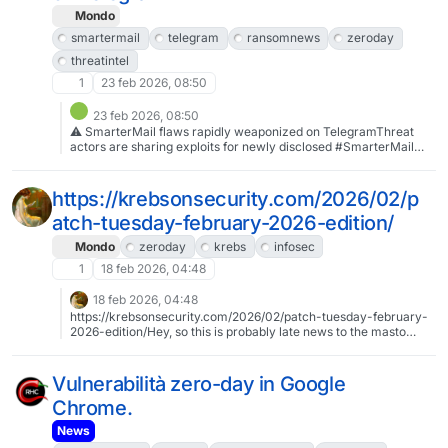
Mondo
smartermail
telegram
ransomnews
zeroday
threatintel
1
23 feb 2026, 08:50
23 feb 2026, 08:50
⚠️ SmarterMail flaws rapidly weaponized on TelegramThreat
actors are sharing exploits for newly disclosed #SmarterMail
vulnerabilities across #Telegram channels, accelerating mass
scanning and compromise attempts before patch adoption,
highlighting the shrinking window between disclosure and active
https://krebsonsecurity.com/2026/02/p
exploitation.#ransomNews #ZeroDay #ThreatIntel
atch-tuesday-february-2026-edition/
Mondo
zeroday
krebs
infosec
1
18 feb 2026, 04:48
18 feb 2026, 04:48
https://krebsonsecurity.com/2026/02/patch-tuesday-february-
2026-edition/Hey, so this is probably late news to the masto
crowd, which runs tech savvy, but with the absolute firehose we
face every day, some stuff can get missed. Nontechnical
explanation - 60 windows exploits were documented, some
Vulnerabilità zero-day in Google
#zeroday, allowing code execution. It means that a malicious
Chrome.
actor can plant malware or gain access to a victim’s computer
with minimal user interaction.Brian (@briankrebs) #Krebs has
News
laid out all the technical details, including which versions are