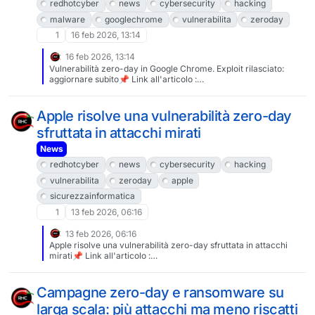
impacted. I’ve internet-known Brian for decades, he is an
redhotcyber
news
cybersecurity
hacking
absolutely trustworthy source for #infosec.Patch your systems.
malware
googlechrome
vulnerabilita
zeroday
Don’t click random links. Don’t open random files. Consider
packing your important belongings, a copper pot, your
1
16 feb 2026, 13:14
menagerie and disappearing into the forest to become a Baba
Yagga or moss covered forest witch. Or mountain man, if flannel
16 feb 2026, 13:14
makes you happy. I’m not here to judge. 🥰
Vulnerabilità zero-day in Google Chrome. Exploit rilasciato:
aggiornare subito📌 Link all'articolo :
https://www.redhotcyber.com/post/vulnerabilita-zero-day-in-
google-chrome-aggiornare-subito-il-browser/#redhotcyber
#news #cybersecurity #hacking #malware #googlechrome
Apple risolve una vulnerabilità zero-day
#vulnerabilita #zeroday #useafterfree
sfruttata in attacchi mirati
News
redhotcyber
news
cybersecurity
hacking
vulnerabilita
zeroday
apple
sicurezzainformatica
1
13 feb 2026, 06:16
13 feb 2026, 06:16
Apple risolve una vulnerabilità zero-day sfruttata in attacchi
mirati📌 Link all'articolo :
https://www.redhotcyber.com/post/apple-risolve-una-
vulnerabilita-zero-day-sfruttata-in-attacchi-
mirati/#redhotcyber #news #cybersecurity #hacking
Campagne zero-day e ransomware su
#vulnerabilita #zeroday #apple #sicurezzainformatica
larga scala: più attacchi ma meno riscatti