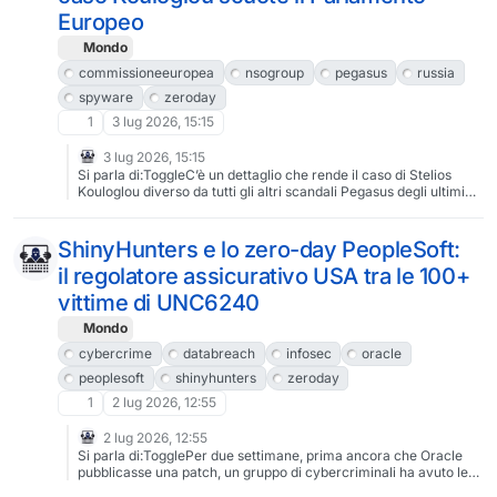
Europeo
Mondo
commissioneeuropea
nsogroup
pegasus
russia
spyware
zeroday
1
3 lug 2026, 15:15
3 lug 2026, 15:15
Si parla di:ToggleC’è un dettaglio che rende il caso di Stelios
Kouloglou diverso da tutti gli altri scandali Pegasus degli ultimi
anni: l’eurodeputato greco non era una vittima qualsiasi, ma il
membro di una commissione d’inchiesta del Parlamento Europeo
istituita proprio per indagare sugli abusi dello spyware
ShinyHunters e lo zero-day PeopleSoft:
commerciale. Secondo un report pubblicato il 3 luglio 2026 dal
il regolatore assicurativo USA tra le 100+
Citizen Lab dell’Università di Toronto, il telefono di Kouloglou è
stato infettato con Pegasus nell’ottobre 2022 e almeno altre due
vittime di UNC6240
volte nel marzo 2023, proprio nei momenti cruciali della stesura
del rapporto finale della commissione PEGA. È la prima volta che
Mondo
un membro della commissione viene pubblicamente identificato
cybercrime
databreach
infosec
oracle
come bersaglio dello stesso strumento che era chiamato a
indagare.La commissione PEGA e il suo bersaglio internoLa
peoplesoft
shinyhunters
zeroday
commissione d’inchiesta PEGA (Pegasus and Surveillance
1
2 lug 2026, 12:55
Spyware) è stata istituita dal Parlamento Europeo nel marzo
2022, dopo che un consorzio internazionale di giornalisti aveva
2 lug 2026, 12:55
rivelato l’uso diffuso dello spyware Pegasus di NSO Group contro
Si parla di:TogglePer due settimane, prima ancora che Oracle
giornalisti, avvocati, attivisti e politici in diversi Stati membri, tra
pubblicasse una patch, un gruppo di cybercriminali ha avuto le
cui Ungheria, Polonia, Spagna e Grecia. Kouloglou, giornalista ed
chiavi di oltre cento infrastrutture PeopleSoft in tutto il mondo.
ex parlamentare di SYRIZA, sedeva nella commissione mentre