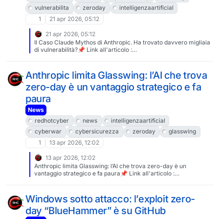
vulnerabilita
zeroday
intelligenzaartificial
1
21 apr 2026, 05:12
21 apr 2026, 05:12
Il Caso Claude Mythos di Anthropic. Ha trovato davvero migliaia
di vulnerabilità?📌 Link all'articolo :
https://www.redhotcyber.com/post/il-caso-claude-mythos-di-
anthropic-ha-trovato-davvero-migliaia-di-vulnerabilita/A cura
di Carolina Vivianti#redhotcyber #news #cybersecurity
Anthropic limita Glasswing: l’AI che trova
#hacking #vulnerabilita #zeroday #intelligenzaartificiale
zero-day è un vantaggio strategico e fa
paura
News
redhotcyber
news
intelligenzaartificial
cyberwar
cybersicurezza
zeroday
glasswing
1
13 apr 2026, 12:02
13 apr 2026, 12:02
Anthropic limita Glasswing: l’AI che trova zero-day è un
vantaggio strategico e fa paura📌 Link all'articolo :
https://www.redhotcyber.com/post/zeroday-le-armi-
cibernetiche-e-il-caso-di-anthropic-glasswing/A cura di
Massimiliano Brolli#redhotcyber #news #intelligenzaartificiale
Windows sotto attacco: l’exploit zero-
#cyberwar #cybersicurezza #zeroday #glasswing
day “BlueHammer” è su GitHub