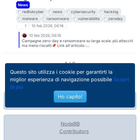
News
redhotcyber
news
cybersecurity
hacking
malware
ransomware
vulnerabilita
zeroday
1
10 feb 2026, 06:16
10 feb 2026, 06:16
Campagne zero-day e ransomware su larga scala: più attacchi
ma meno riscatti📌 Link all'articolo :
https://www.redhotcyber.com/post/campagne-zero-day-e-
ransomware-su-larga-scala-piu-attacchi-ma-meno-
riscatti/#redhotcyber #news #cybersecurity #hacking
1 / 2
#malware #ransomware #vulnerabilita #zeroDay #estorsione
#dati
Questo sito utilizza i cookie per garantirti la
miglior esperienza di navigazione possibile
Scopri
di più
Ho capito!
@pierobosio@soc.bosio.info
NodeBB
Contributors