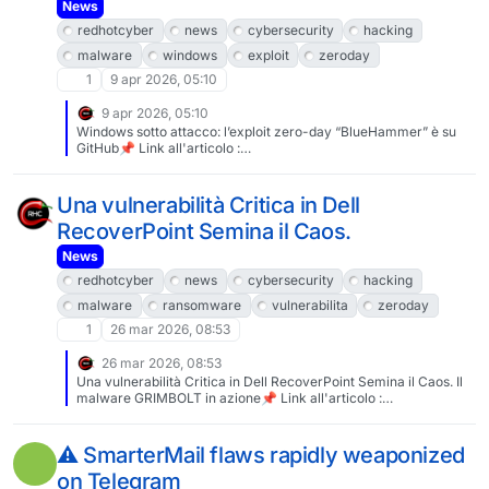
News
redhotcyber
news
cybersecurity
hacking
malware
windows
exploit
zeroday
1
9 apr 2026, 05:10
9 apr 2026, 05:10
Windows sotto attacco: l’exploit zero-day “BlueHammer” è su
GitHub📌 Link all'articolo :
https://www.redhotcyber.com/post/windows-sotto-attacco-
lexploit-zero-day-bluehammer-e-su-github/A cura di Bajram
Zeqiri#redhotcyber #news #cybersecurity #hacking #malware
Una vulnerabilità Critica in Dell
#windows #exploit #zeroday #vulnerabilita #TOCTOU #SAM
RecoverPoint Semina il Caos.
News
redhotcyber
news
cybersecurity
hacking
malware
ransomware
vulnerabilita
zeroday
1
26 mar 2026, 08:53
26 mar 2026, 08:53
Una vulnerabilità Critica in Dell RecoverPoint Semina il Caos. Il
malware GRIMBOLT in azione📌 Link all'articolo :
https://www.redhotcyber.com/post/una-vulnerabilita-critica-in-
dell-recoverpoint-semina-il-caos-il-malware-grimbolt-in-
azione/#redhotcyber #news #cybersecurity #hacking
⚠️ SmarterMail flaws rapidly weaponized
#malware #ransomware #vulnerabilita #zeroday
on Telegram
#dellrecoverpoint #macchinevirtuali #accessoRoot